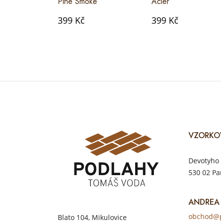
Pine Smoke
Acier
399 Kč
399 Kč
VZORKO
Devotyho 
530 02 Pa
ANDREA
obchod@p
Blato 104, Mikulovice