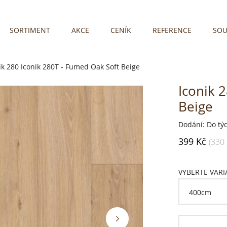
SORTIMENT
AKCE
CENÍK
REFERENCE
SOU
ik 280
Iconik 280T - Fumed Oak Soft Beige
Iconik 
Beige
Dodání: Do tý
399 Kč
(330
VYBERTE VAR