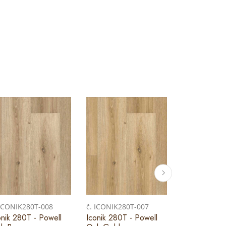
 ICONIK280T-008
č. ICONIK280T-007
č. ICONIK28
onik 280T - Powell
Iconik 280T - Powell
Iconik 280T 