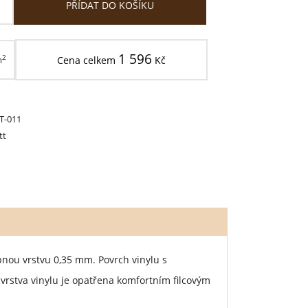
PŘÍDAT DO KOŠÍKU
1 596
2
m
Cena celkem
Kč
T-011
tt
nou vrstvu 0,35 mm. Povrch vinylu s
vrstva vinylu je opatřena komfortním filcovým