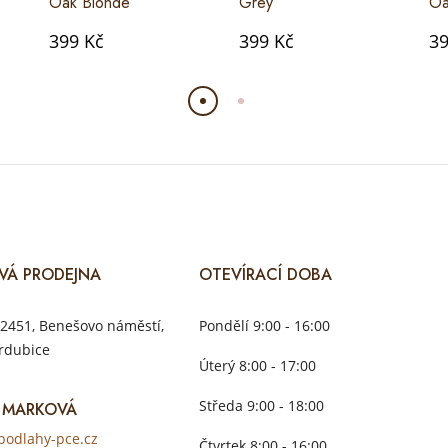
Oak Blonde
Grey
Oa
399 Kč
399 Kč
39
VÁ PRODEJNA
OTEVÍRACÍ DOBA
2451, Benešovo náměstí,
Pondělí 9:00 - 16:00
rdubice
Úterý 8:00 - 17:00
Středa 9:00 - 18:00
 MARKOVÁ
odlahy-pce.cz
Čtvrtek 8:00 - 16:00