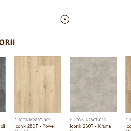
ORII
č. ICONIK280T-009
č. ICONIK280T-010
č.
oli
Iconik 280T - Powell
Iconik 280T - Kiruma
Ic