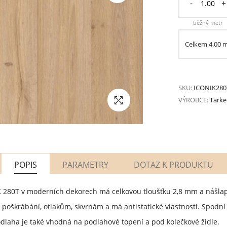
-
+
běžný metr
Celkem
4.00
SKU:
ICONIK280
VÝROBCE:
Tarke
POPIS
PARAMETRY
DOTAZ K PRODUKTU
K 280T v moderních dekorech má celkovou tloušťku 2,8 mm a nášlap
poškrábání, otlakům, skvrnám a má antistatické vlastnosti. Spodní 
Podlaha je také vhodná na podlahové topení a pod kolečkové židle.