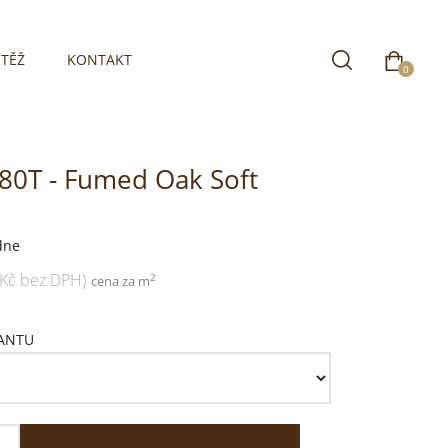
TĚŽ
KONTAKT
0
280T - Fumed Oak Soft
dne
 Kč bez DPH)
2
cena za m
IANTU