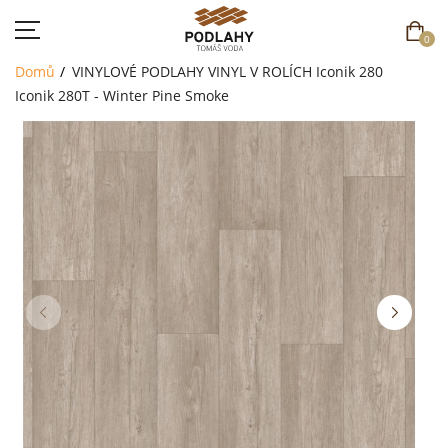
0
Domů
VINYLOVÉ PODLAHY
VINYL V ROLÍCH
Iconik 280
Iconik 280T - Winter Pine Smoke
DOMŮ
SORTIMENT
AKCE
CENÍK
REFERENCE
SOUTĚŽ
KONTAKT