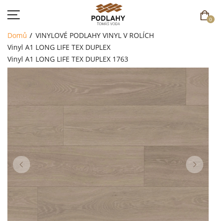
0
Domů
VINYLOVÉ PODLAHY
VINYL V ROLÍCH
Vinyl A1 LONG LIFE TEX DUPLEX
Vinyl A1 LONG LIFE TEX DUPLEX 1763
DOMŮ
SORTIMENT
AKCE
CENÍK
REFERENCE
SOUTĚŽ
KONTAKT