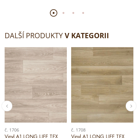
DALŠÍ PRODUKTY
V KATEGORII
č. 1706
č. 1708
Vinyl A1 LONG LIFE TEX
Vinyl A1 LONG LIFE TEX