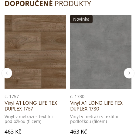
DOPORUČENÉ
PRODUKTY
Novinka
č. 1757
č. 1730
Vinyl A1 LONG LIFE TEX
Vinyl A1 LONG LIFE TEX
DUPLEX 1757
DUPLEX 1730
Vinyl v metráži s textilní
Vinyl v metráži s textilní
podložkou (filcem)
podložkou (filcem)
463 Kč
463 Kč