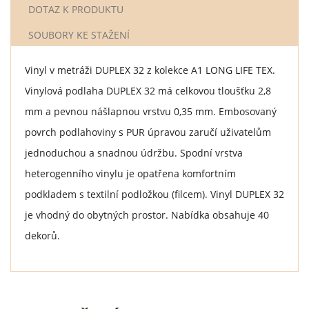
DOTAZ K PRODUKTU
SOUBORY KE STAŽENÍ
Vinyl v metráži DUPLEX 32 z kolekce A1 LONG LIFE TEX.
Vinylová podlaha DUPLEX 32 má celkovou tloušťku 2,8
mm a pevnou nášlapnou vrstvu 0,35 mm. Embosovaný
povrch podlahoviny s PUR úpravou zaručí uživatelům
jednoduchou a snadnou údržbu. Spodní vrstva
heterogenního vinylu je opatřena komfortním
podkladem s textilní podložkou (filcem). Vinyl DUPLEX 32
je vhodný do obytných prostor. Nabídka obsahuje 40
dekorů.