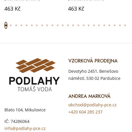
463 Kč
463 Kč
VZORKOVÁ PRODEJNA
Devotyho 2451, Benešovo
náměstí, 530 02 Pardubice
ANDREA MARKOVÁ
obchod@podlahy-pce.cz
Blato 104, Mikulovice
+420 604 285 237
IČ: 74286064
info@podlahy-pce.cz