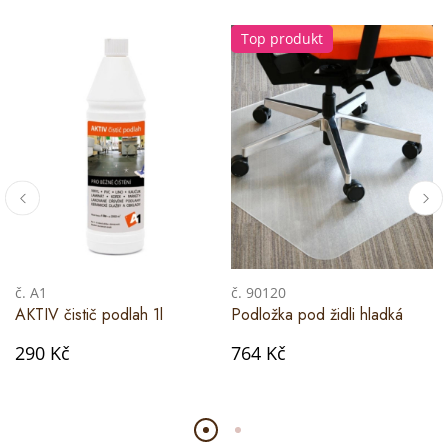
Top produkt
č. A1
č. 90120
AKTIV čistič podlah 1l
Podložka pod židli hladká
290 Kč
764 Kč