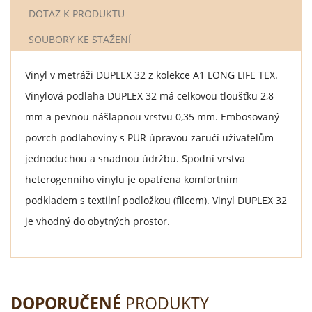
DOTAZ K PRODUKTU
SOUBORY KE STAŽENÍ
Vinyl v metráži DUPLEX 32 z kolekce A1 LONG LIFE TEX.
Vinylová podlaha DUPLEX 32 má celkovou tloušťku 2,8
mm a pevnou nášlapnou vrstvu 0,35 mm. Embosovaný
povrch podlahoviny s PUR úpravou zaručí uživatelům
jednoduchou a snadnou údržbu. Spodní vrstva
heterogenního vinylu je opatřena komfortním
podkladem s textilní podložkou (filcem). Vinyl DUPLEX 32
je vhodný do obytných prostor.
DOPORUČENÉ
PRODUKTY