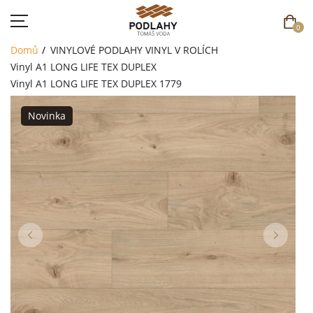
0
Domů
VINYLOVÉ PODLAHY
VINYL V ROLÍCH
Vinyl A1 LONG LIFE TEX DUPLEX
Vinyl A1 LONG LIFE TEX DUPLEX 1779
Novinka
DOMŮ
SORTIMENT
AKCE
CENÍK
REFERENCE
SOUTĚŽ
KONTAKT