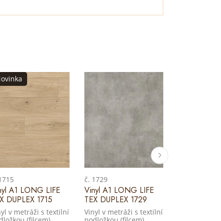
ovinka
 1715
č. 1729
č. 1741
nyl A1 LONG LIFE
Vinyl A1 LONG LIFE
Vinyl A1 LO
X DUPLEX 1715
TEX DUPLEX 1729
TEX DUPLEX
yl v metráži s textilní
Vinyl v metráži s textilní
Vinyl v metráž
dložkou (filcem)
podložkou (filcem)
podložkou (f