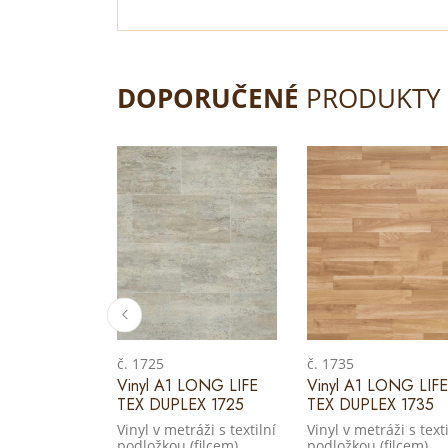
DOPORUČENÉ
PRODUKTY
č. 1725
č. 1735
Vinyl A1 LONG LIFE
Vinyl A1 LONG LIFE
TEX DUPLEX 1725
TEX DUPLEX 1735
Vinyl v metráži s textilní
Vinyl v metráži s texti
podložkou (filcem)
podložkou (filcem)