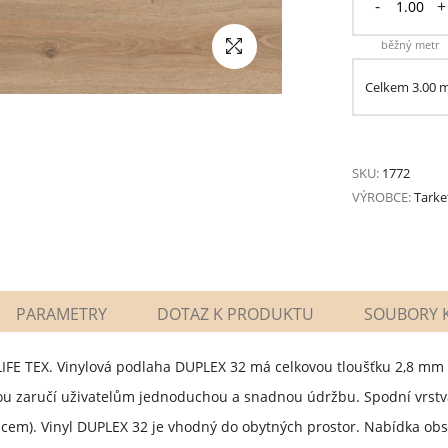
-
+
běžný metr
Celkem
3.00
SKU:
1772
VÝROBCE:
Tarke
PARAMETRY
DOTAZ K PRODUKTU
SOUBORY K
LIFE TEX. Vinylová podlaha DUPLEX 32 má celkovou tloušťku 2,8 m
 zaručí uživatelům jednoduchou a snadnou údržbu. Spodní vrstva
ilcem). Vinyl DUPLEX 32 je vhodný do obytných prostor. Nabídka ob