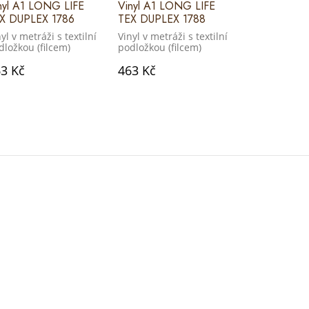
nyl A1 LONG LIFE
Vinyl A1 LONG LIFE
Vinyl A1 LO
X DUPLEX 1786
TEX DUPLEX 1788
TEX DUPLEX
yl v metráži s textilní
Vinyl v metráži s textilní
Vinyl v metráž
dložkou (filcem)
podložkou (filcem)
podložkou (f
3 Kč
463 Kč
463 Kč