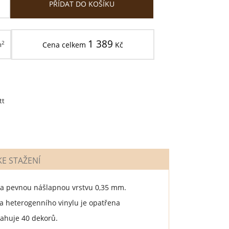
PŘÍDAT DO KOŠÍKU
1 389
2
m
Cena celkem
Kč
tt
E STAŽENÍ
m a pevnou nášlapnou vrstvu 0,35 mm.
 heterogenního vinylu je opatřena
sahuje 40 dekorů.