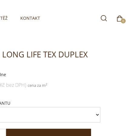
TĚŽ
KONTAKT
0
1 LONG LIFE TEX DUPLEX
dne
 Kč bez DPH)
2
cena za m
IANTU