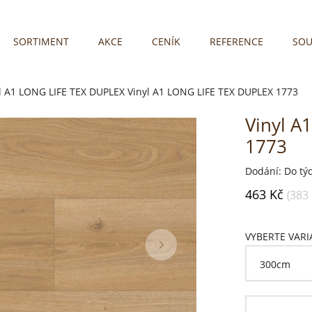
SORTIMENT
AKCE
CENÍK
REFERENCE
SOU
l A1 LONG LIFE TEX DUPLEX
Vinyl A1 LONG LIFE TEX DUPLEX 1773
Vinyl A
1773
Dodání: Do tý
463 Kč
(383
VYBERTE VAR