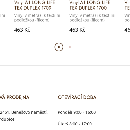
Vinyl A1 LONG LIFE
Vinyl A1 LONG LIFE
Vi
TEX DUPLEX 1709
TEX DUPLEX 1700
TE
lní
Vinyl v metráži s textilní
Vinyl v metráži s textilní
Vin
podložkou (filcem)
podložkou (filcem)
po
463 Kč
463 Kč
46
VÁ PRODEJNA
OTEVÍRACÍ DOBA
2451, Benešovo náměstí,
Pondělí 9:00 - 16:00
rdubice
Úterý 8:00 - 17:00