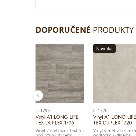
DOPORUČENÉ
PRODUKTY
Novinka
č. 1795
č. 1720
Vinyl A1 LONG LIFE
Vinyl A1 LONG LIFE
TEX DUPLEX 1795
TEX DUPLEX 1720
Vinyl v metráži s textilní
Vinyl v metráži s texti
podložkou (filcem)
podložkou (filcem)