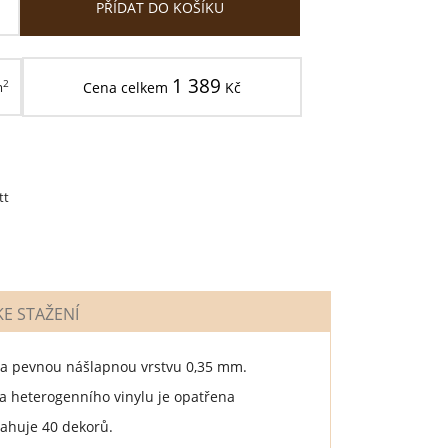
PŘÍDAT DO KOŠÍKU
1 389
2
m
Cena celkem
Kč
tt
E STAŽENÍ
m a pevnou nášlapnou vrstvu 0,35 mm.
 heterogenního vinylu je opatřena
sahuje 40 dekorů.