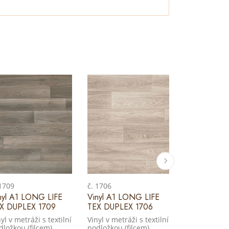
 1709
č. 1706
č. 1758
nyl A1 LONG LIFE
Vinyl A1 LONG LIFE
Vinyl A1 LO
X DUPLEX 1709
TEX DUPLEX 1706
TEX DUPLEX
yl v metráži s textilní
Vinyl v metráži s textilní
Vinyl v metráž
dložkou (filcem)
podložkou (filcem)
podložkou (f