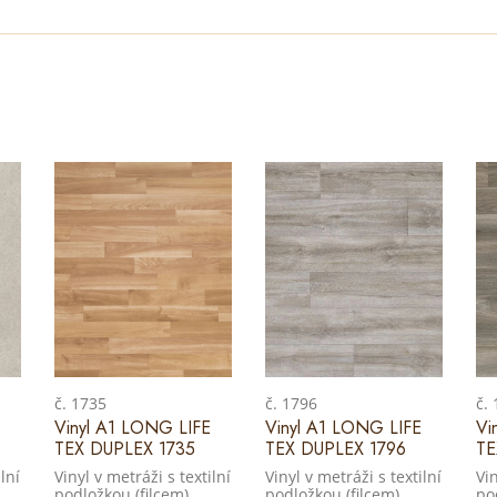
č. 1735
č. 1796
č.
Vinyl A1 LONG LIFE
Vinyl A1 LONG LIFE
Vi
TEX DUPLEX 1735
TEX DUPLEX 1796
TE
lní
Vinyl v metráži s textilní
Vinyl v metráži s textilní
Vin
podložkou (filcem)
podložkou (filcem)
po