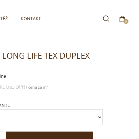
TĚŽ
KONTAKT
0
1 LONG LIFE TEX DUPLEX
dne
 Kč bez DPH)
2
cena za m
IANTU