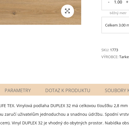
-
+
běžný metr
Celkem
3.00
SKU:
1773
VÝROBCE:
Tarke
PARAMETRY
DOTAZ K PRODUKTU
SOUBORY K
LIFE TEX. Vinylová podlaha DUPLEX 32 má celkovou tloušťku 2,8 m
 zaručí uživatelům jednoduchou a snadnou údržbu. Spodní vrstva
ilcem). Vinyl DUPLEX 32 je vhodný do obytných prostor. Nabídka ob