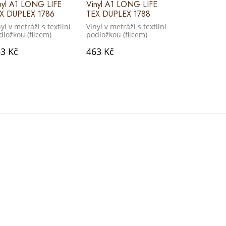
nyl A1 LONG LIFE
Vinyl A1 LONG LIFE
Vinyl A1 LO
X DUPLEX 1786
TEX DUPLEX 1788
TEX DUPLEX
yl v metráži s textilní
Vinyl v metráži s textilní
Vinyl v metráž
dložkou (filcem)
podložkou (filcem)
podložkou (f
3 Kč
463 Kč
463 Kč