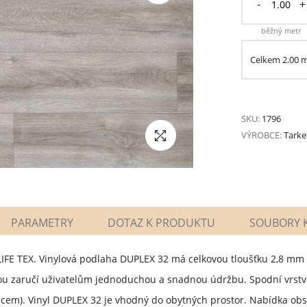
-
+
běžný metr
Celkem
2.00
SKU:
1796
VÝROBCE:
Tarke
PARAMETRY
DOTAZ K PRODUKTU
SOUBORY K
LIFE TEX. Vinylová podlaha DUPLEX 32 má celkovou tloušťku 2,8 m
 zaručí uživatelům jednoduchou a snadnou údržbu. Spodní vrstva
ilcem). Vinyl DUPLEX 32 je vhodný do obytných prostor. Nabídka ob