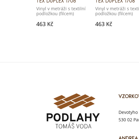
TEX DUPLEX 1706
TEX DUPLEX 1708
Vinyl v metráži s textilní
Vinyl v metráži s texti
podložkou (filcem)
podložkou (filcem)
463 Kč
463 Kč
VZORKO
Devotyho 
530 02 Pa
ANDREA