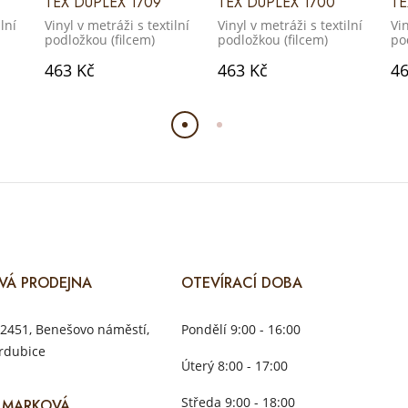
TEX DUPLEX 1709
TEX DUPLEX 1700
TE
lní
Vinyl v metráži s textilní
Vinyl v metráži s textilní
Vin
podložkou (filcem)
podložkou (filcem)
po
463 Kč
463 Kč
46
VÁ PRODEJNA
OTEVÍRACÍ DOBA
2451, Benešovo náměstí,
Pondělí 9:00 - 16:00
rdubice
Úterý 8:00 - 17:00
Středa 9:00 - 18:00
 MARKOVÁ