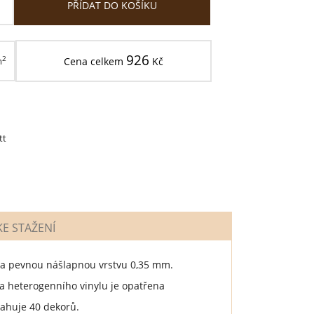
PŘÍDAT DO KOŠÍKU
926
2
m
Cena celkem
Kč
tt
E STAŽENÍ
m a pevnou nášlapnou vrstvu 0,35 mm.
 heterogenního vinylu je opatřena
sahuje 40 dekorů.