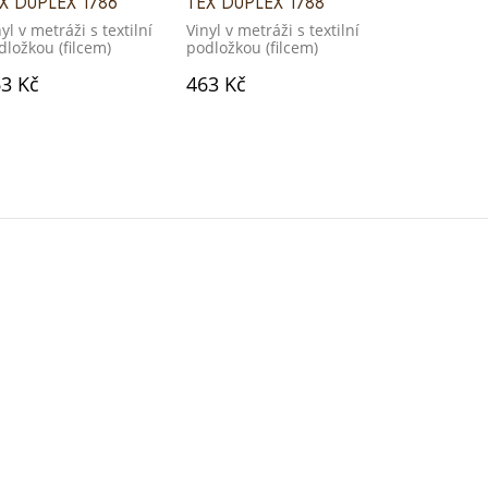
X DUPLEX 1786
TEX DUPLEX 1788
TEX DUPLEX
yl v metráži s textilní
Vinyl v metráži s textilní
Vinyl v metráž
dložkou (filcem)
podložkou (filcem)
podložkou (f
3 Kč
463 Kč
463 Kč