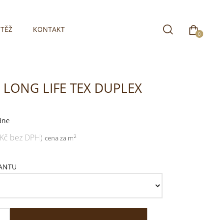
TĚŽ
KONTAKT
0
1 LONG LIFE TEX DUPLEX
dne
 Kč bez DPH)
2
cena za m
IANTU